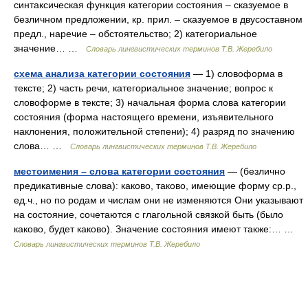
синтаксическая функция категории состояния – сказуемое в
безличном предложении, кр. прил. – сказуемое в двусоставном
предл., наречие – обстоятельство; 2) категориальное
значение… …
Словарь лингвистических терминов Т.В. Жеребило
схема анализа категории состояния
— 1) словоформа в
тексте; 2) часть речи, категориальное значение; вопрос к
словоформе в тексте; 3) начальная форма слова категории
состояния (форма настоящего времени, изъявительного
наклонения, положительной степени); 4) разряд по значению
слова… …
Словарь лингвистических терминов Т.В. Жеребило
местоимения – слова категории состояния
— (безлично
предикативные слова): каково, таково, имеющие форму ср.р.,
ед.ч., но по родам и числам они не изменяются Они указывают
на состояние, сочетаются с глагольной связкой быть (было
каково, будет каково). Значение состояния имеют также:… …
Словарь лингвистических терминов Т.В. Жеребило