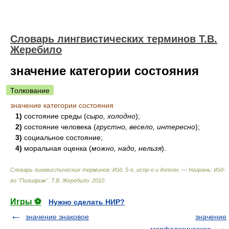
Словарь лингвистических терминов Т.В.
Жеребило
значение категории состояния
Толкование
значение категории состояния
1)
состояние среды (
сыро, холодно
);
2)
состояние человека (
грустно, весело, интересно
);
3)
социальное состояние;
4)
моральная оценка (
можно, надо, нельзя
).
Словарь лингвистических терминов: Изд. 5-е, испр-е и дополн. — Назрань: Изд-
во "Пилигрим"
.
Т.В. Жеребило
.
2010
.
Игры ⚽
Нужно сделать НИР?
значение знаковое
значение